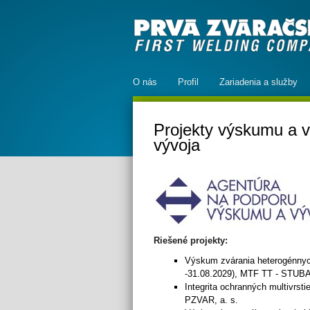
O nás
Profil
Zariadenia a služby
Projekty výskumu a 
vývoja
Riešené projekty:
Výskum zvárania heterogénnych
-31.08.2029), MTF TT - STUBA
Integrita ochranných multivrs
PZVAR, a. s.