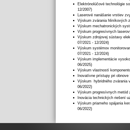
Elektrónolúčové technológie s
12/2007)
Laserové nanášanie vrstiev zv
Výskum zvárania hliníkových z
Výskum mechatronických systém
Výskum progresívnych laserový
Výskum zdrojovej sústavy elek
07/2021 - 12/2024)
Výskum systémov monitorovania
07/2021 - 12/2024)
Výskum implementácie vysokorá
06/2025)
Výskum vlastností komponentov 
Inovatívne prístupy pri obnove
Výskum hybridného zvárania v k
06/2022)
Výskum progresívnych metód zv
Inovácia technických riešení u
Výskum priameho spájania ke
06/2022)