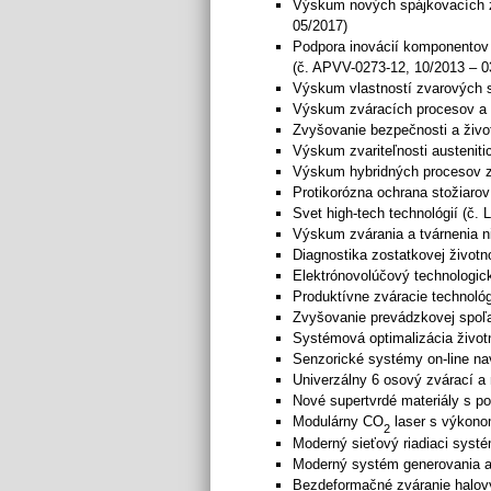
Výskum nových spájkovacích zl
05/2017)
Podpora inovácií komponentov 
(č. APVV-0273-12, 10/2013 – 0
Výskum vlastností zvarových s
Výskum zváracích procesov a a
Zvyšovanie bezpečnosti a živo
Výskum zvariteľnosti austenit
Výskum hybridných procesov z
Protikorózna ochrana stožiaro
Svet high-tech technológií (č.
Výskum zvárania a tvárnenia n
Diagnostika zostatkovej životn
Elektrónovolúčový technologic
Produktívne zváracie technológ
Zvyšovanie prevádzkovej spoľa
Systémová optimalizácia životn
Senzorické systémy on-line na
Univerzálny 6 osový zvárací a
Nové supertvrdé materiály s p
Modulárny CO
laser s výkonom
2
Moderný sieťový riadiaci syst
Moderný systém generovania a 
Bezdeformačné zváranie halov