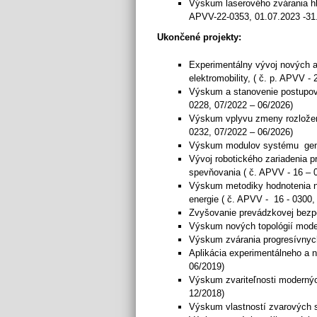
Výskum laserového zvárania hli
APVV-22-0353, 01.07.2023 -31
Ukončené projekty:
Experimentálny vývoj nových a
elektromobility, ( č. p. APVV -
Výskum a stanovenie postupov
0228, 07/2022 – 06/2026)
Výskum vplyvu zmeny rozloženi
0232, 07/2022 – 06/2026)
Výskum modulov systému gene
Vývoj robotického zariadenia 
spevňovania ( č. APVV - 16 – 0
Výskum metodiky hodnotenia ná
energie ( č. APVV - 16 - 0300,
Zvyšovanie prevádzkovej bezpe
Výskum nových topológií moder
Výskum zvárania progresívnych
Aplikácia experimentálneho a 
06/2019)
Výskum zvariteľnosti modernýc
12/2018)
Výskum vlastností zvarových 