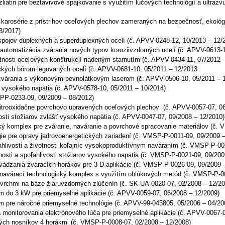
iatin pre beztavivové spájkovanie s využitím lúčových technológií a ultraz
karosérie z prístrihov oceľových plechov zameraných na bezpečnosť, ekológ
3/2017)
pojov duplexných a superduplexných ocelí (č. APVV-0248-12, 10/2013 – 12/
utomatizácia zvárania nových typov koroziivzdorných ocelí (č. APVV-0613-1
tnosti oceľových konštrukcií riadeným starnutím (č. APVV-0434-11, 07/2012 
ických bórom legovaných ocelí (č. APVV-0681-10, 05/2011 – 12/2013
várania s výkonovým pevnolátkovým laserom (č. APVV-0506-10, 05/2011 – 
v vysokého napätia (č. APVV-0578-10, 05/2011 – 10/2014)
 LPP-0233-09, 09/2009 – 08/2012)
itrooxidačne povrchovo upravených oceľových plechov (č. APVV-0057-07, 06
osti stožiarov zvlášť vysokého napätia (č. APVV-0047-07, 09/2008 – 12/2010)
ký komplex pre zváranie, naváranie a povrchové spracovanie materiálov (č.
ie pre opravy jadrovoenergetických zariadení (č. VMSP-P-0011-09, 09/2009 –
hlivosti a životnosti koľajníc vysokoproduktívnym naváraním (č. VMSP-P-00
osti a spoľahlivosti stožiarov vysokého napätia (č. VMSP-P-0021-09, 09/200
vádzania zváracích horákov pre 3 D aplikácie (č. VMSP-P-0026-09, 09/2009 
 navárací technologický komplex s využitím oblúkových metód (č. VMSP-P-0
ovrchmi na báze žiaruvzdorných zlúčenín (č. SK-UA-0020-07, 02/2008 – 12/20
 do 3 kW pre priemyselné aplikácie (č. APVV-0059-07, 06/2008 – 12/2009)
ém pre náročné priemyselné technológie (č. APVV-99-045805, 05/2006 – 04/20
monitorovania elektrónového lúča pre priemyselné aplikácie (č. APVV-0067-0
ých nosníkov 4 horákmi (č. VMSP-P-0008-07, 02/2008 – 12/2008)