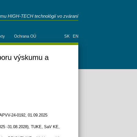
mu HIGH-TECH technológií vo zváraní
kty
Ochrana OÚ
SK
EN
poru výskumu a
 APVV-24-0192, 01.09.2025
.2025 -31.08.2028), TUKE, SaV KE,