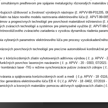
o simultánnym predhrevom pre spájanie metalurgicky rôznorodých materiálov
yšujúcich úžitkovosť a životnosť výrobných nástrojov (č. APVV-99-P01205, 0
liatin na báze nového modelu rastrovania elektrónového lúča (č. APVT-99-00
ov a progresívnych technológií pre povrchové materiálové inžinierstvo (č.
ch zváracích technológií a systémov pre priemyselné využitie (č. APVT-99-
trónovolúčového zváracieho zariadenia s vysokou dynamikou riadenia paramet
 vybraných parametrov elektrónového lúča pre procesy vysokokadenčného zv
zových povrchových technológií pre precízne automobilové konštrukčné prvk
z kóróziivzdorných zliatin vyhotovených aditívnou výrobou ( č. p. APVV - 2
 funkčných povrchov laserovým naváraním ( č. p. APVV - 20 - 0303, 07/2021 
ombinácii laser -TIG v režime synchronizácie pulzov zváracích zdrojov ( č.
árania a spájkovania koróziivzdorných ocelí a medi ( č.p. APVV - 18 -0116,
zlov generátora elektrónového lúča EB 4. 0 ( č.p. APVV - 18 -0402, 07/2019 -
ramických a kovových materiálov pomocou
aktívnych spájkovacích zliatin.( č