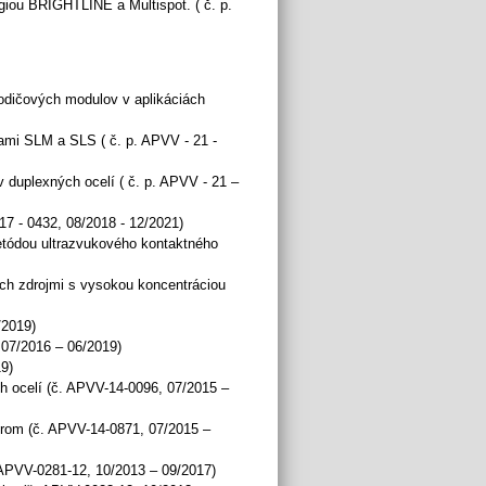
giou BRIGHTLINE a Multispot. ( č. p.
vodičových modulov v aplikáciách
mi SLM a SLS ( č. p. APVV - 21 -
 duplexných ocelí ( č. p. APVV - 21 –
17 - 0432, 08/2018 - 12/2021)
etódou ultrazvukového kontaktného
ch zdrojmi s vysokou koncentráciou
/2019)
07/2016 – 06/2019)
9)
h ocelí (č. APVV-14-0096, 07/2015 –
erom (č. APVV-14-0871, 07/2015 –
APVV-0281-12, 10/2013 – 09/2017)