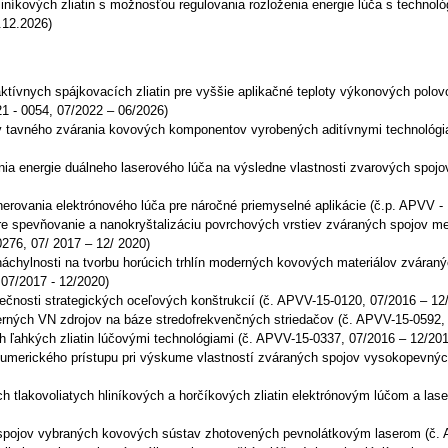
níkových zliatin s možnosťou regulovania rozloženia energie lúča s technoló
.12.2026)
ktívnych spájkovacích zliatin pre vyššie aplikačné teploty výkonových polo
 21 - 0054, 07/2022 – 06/2026)
 tavného zvárania kovových komponentov vyrobených aditívnymi technológia
a energie duálneho laserového lúča na výsledne vlastnosti zvarových spojov
rovania elektrónového lúča pre náročné
priemyselné aplikácie (č.p. APVV - 
pre spevňovanie a nanokryštalizáciu povrchových vrstiev zváraných spojov m
276, 07/ 2017 – 12/ 2020)
chylnosti na tvorbu horúcich trhlín moderných kovových materiálov zváraný
 07/2017 - 12/2020)
čnosti strategických oceľových konštrukcií (č. APVV-15-0120, 07/2016 – 12
ných VN zdrojov na báze stredofrekvenčných striedačov (č. APVV-15-0592, 
 ľahkých zliatin lúčovými technológiami (č. APVV-15-0337, 07/2016 – 12/201
numerického prístupu pri výskume vlastností zváraných spojov vysokopevnýc
h tlakovoliatych hliníkových a horčíkových zliatin elektrónovým lúčom a las
spojov vybraných kovových sústav zhotovených pevnolátkovým laserom (č. 