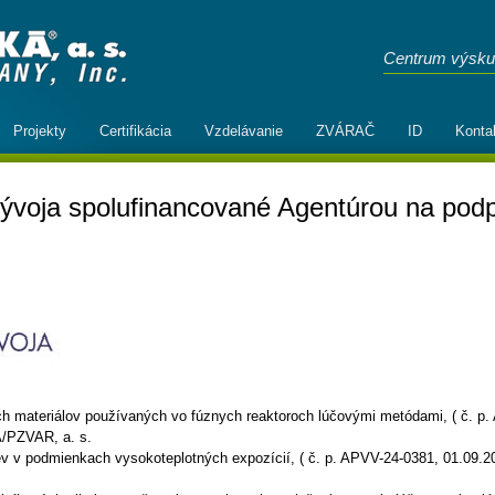
Centrum výsku
Projekty
Certifikácia
Vzdelávanie
ZVÁRAČ
ID
Konta
vývoja spolufinancované Agentúrou na pod
 materiálov používaných vo fúznych reaktoroch lúčovými metódami, ( č. p.
/PZVAR, a. s.
tiev v podmienkach vysokoteplotných expozícií, ( č. p. APVV-24-0381, 01.09