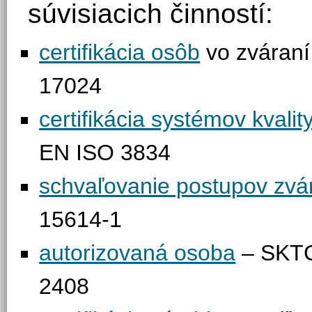
súvisiacich činností:
certifikácia osôb
vo zváran
17024
certifikácia systémov kvalit
EN ISO 3834
schvaľovanie postupov z
15614-1
autorizovaná osoba
– SKT
2408