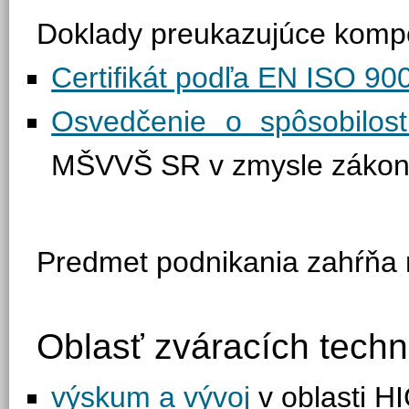
Doklady preukazujúce kompe
Certifikát podľa EN ISO 90
Osvedčenie o spôsobilos
MŠVVŠ SR v zmysle zákona
Predmet podnikania zahŕňa n
Oblasť zváracích techn
výskum a vývoj
v oblasti H