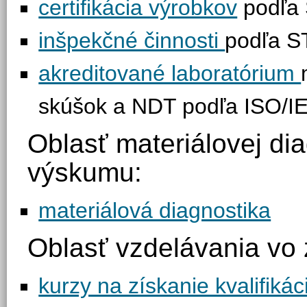
certifikácia výrobkov
podľa
inšpekčné činnosti
podľa S
akreditované laboratórium
skúšok a NDT podľa ISO/I
Oblasť materiálovej di
výskumu:
materiálová diagnostika
Oblasť vzdelávania vo 
kurzy na získanie kvalifikác