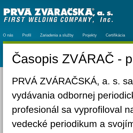
O nás
Profil
Zariadenia a služby
Projekty
Certifikácia
Časopis ZVÁRAČ - pr
PRVÁ ZVÁRAČSKÁ, a. s. sa 
vydávania odbornej periodic
profesionál sa vyprofiloval
vedecké periodikum a svojí