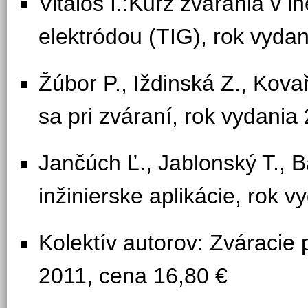
Vitáloš I.:Kurz zvárania v 
elektródou (TIG), rok vyda
Žúbor P., Iždinská Z., Kovař
sa pri zváraní, rok vydani
Jančúch Ľ., Jablonský T., B
inžinierske aplikácie, rok 
Kolektív autorov: Zváracie 
2011, cena 16,80 €