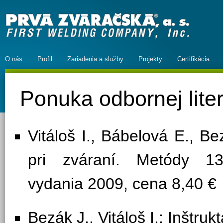
O nás
Profil
Zariadenia a služby
Projekty
Certifikácia
Ponuka odbornej liter
Vitáloš I., Bábelová E., B
pri zváraní. Metódy 1
vydania 2009, cena 8,40 €
Bezák J., Vitáloš I.: Inštru