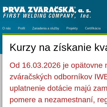
O nás
Profil
Zariadenia a služby
Projekty
Certifikácia
Kurzy na získanie kva
Od 16.03.2026 je opätovne
zváračských odborníkov IWE
uplatnenie dotácie majú za
pomere a nezamestnaní, reg