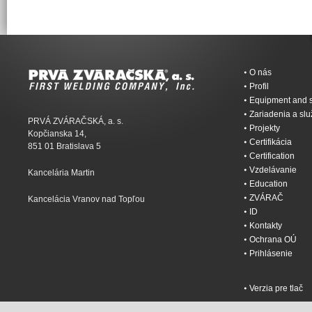
O nás
Profil
Equipment and s
Zariadenia a sl
PRVÁ ZVÁRAČSKÁ, a. s.
Projekty
Kopčianska 14,
Certifikácia
851 01 Bratislava 5
Certification
Vzdelávanie
Kancelária Martin
Education
ZVÁRAČ
Kancelácia Vranov nad Topľou
ID
Kontakty
Ochrana OÚ
Prihlásenie
Verzia pre tlač