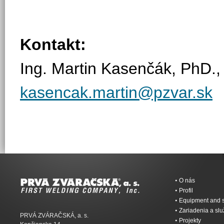
Kontakt:
Ing. Martin Kasenčák, PhD.,
kasencak.martin@pzvar.sk
O nás
Profil
Equipment and s
Zariadenia a sl
PRVÁ ZVÁRAČSKÁ, a. s.
Projekty