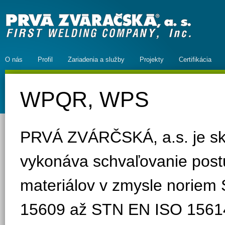
O nás
Profil
Zariadenia a služby
Projekty
Certifikácia
WPQR, WPS
PRVÁ ZVÁRČSKÁ, a.s. je skú
vykonáva schvaľovanie post
materiálov v zmysle norie
15609 až STN EN ISO 1561