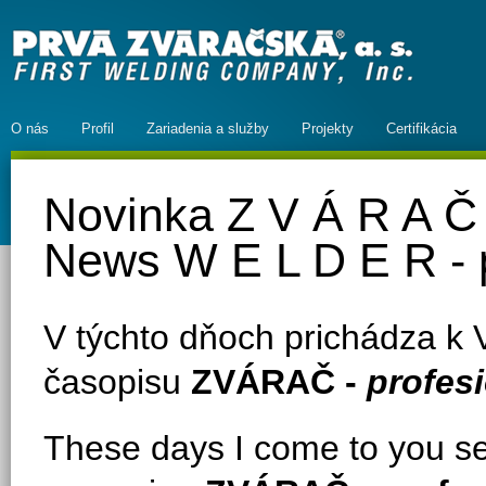
O nás
Profil
Zariadenia a služby
Projekty
Certifikácia
Novinka Z V Á R A Č 
News W E L D E R - 
V týchto dňoch prichádza k 
časopisu
ZVÁRAČ -
profes
These days
I come to you
s