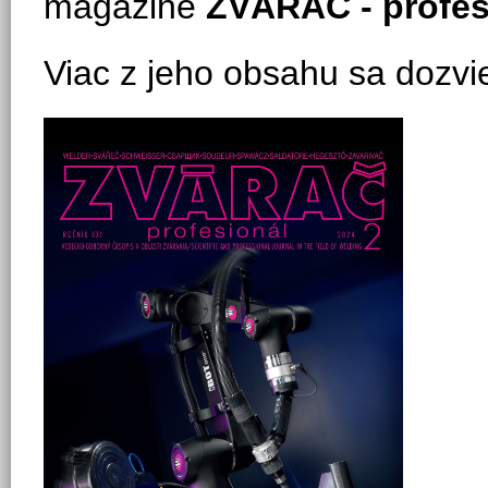
magazine
ZVÁRAČ
-
p
rofes
Viac z jeho obsahu sa dozviet