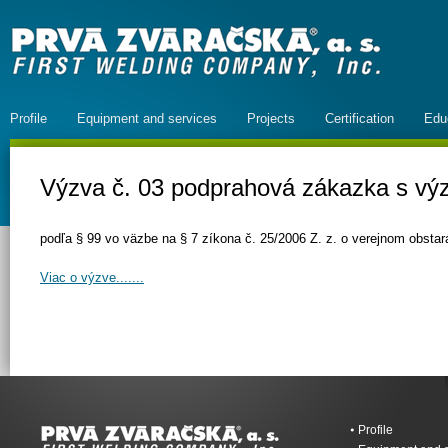
Profile
Equipment and services
Projects
Certification
Edu
Výzva č. 03 podprahová zákazka s vý
podľa § 99 vo väzbe na § 7 zíkona č. 25/2006 Z. z. o verejnom obsta
Viac o výzve.......
Profile